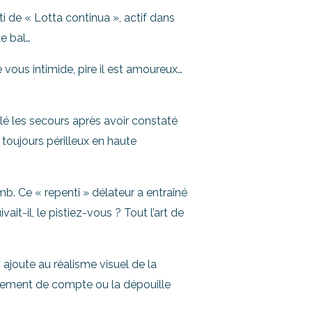
ti de « Lotta continua », actif dans
le bal…
e vous intimide, pire il est amoureux…
elé les secours après avoir constaté
 toujours périlleux en haute
b. Ce « repenti » délateur a entraîné
t-il, le pistiez-vous ? Tout l’art de
i ajoute au réalisme visuel de la
glement de compte ou la dépouille