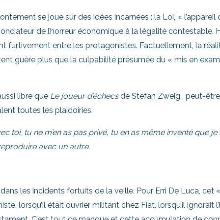
frontement se joue sur des idées incarnées : la Loi, « l’appareil
onciateur de l’horreur économique à la légalité contestable. H
t furtivement entre les protagonistes. Factuellement, la réali
rtent guère plus que la culpabilité présumée du « mis en exam
 aussi libre que
Le joueur d’échecs
de Stefan Zweig , peut-être
lent toutes les plaidoiries.
ec toi, tu ne m’en as pas privé, tu en as même inventé que je n
eproduire avec un autre.
ns les incidents fortuits de la veille. Pour Erri De Luca, cet «
iste, lorsqu’il était ouvrier militant chez Fiat, lorsqu’il ignorait l
estament. C’est tout ce manque et cette accumulation de conn