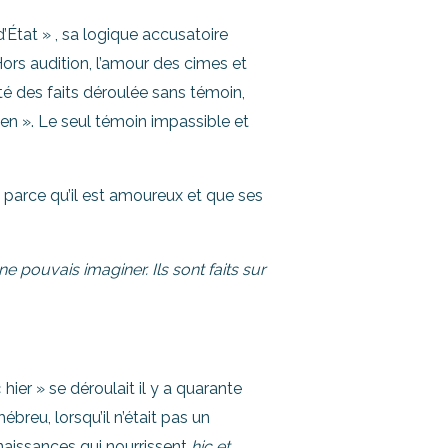
 d’État » , sa logique accusatoire
ors audition, l’amour des cimes et
té des faits déroulée sans témoin,
en ». Le seul témoin impassible et
 parce qu’il est amoureux et que ses
e pouvais imaginer. Ils sont faits sur
 hier » se déroulait il y a quarante
’hébreu, lorsqu’il n’était pas un
aissances qui nourrissent
hic et