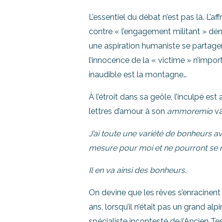
L’essentiel du débat n’est pas là. L’af
contre « l’engagement militant » dén
une aspiration humaniste se partagen
l’innocence de la « victime » n’impo
inaudible est la montagne…
À l’étroit dans sa geôle, l’inculpé est
lettres d’amour à son
ammoremio
va
J’ai toute une variété de bonheurs av
mesure pour moi et ne pourront se r
Il en va ainsi des bonheurs.
On devine que les rêves s’enracinent da
ans, lorsqu’il n’était pas un grand alpin
spécialiste incontesté de l’Ancien T