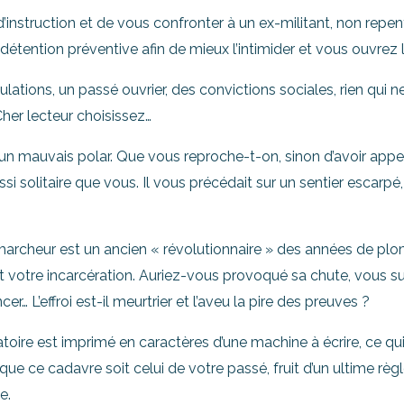
d’instruction et de vous confronter à un ex-militant, non repen
étention préventive afin de mieux l’intimider et vous ouvrez 
lations, un passé ouvrier, des convictions sociales, rien qui n
Cher lecteur choisissez…
ns un mauvais polar. Que vous reproche-t-on, sinon d’avoir app
i solitaire que vous. Il vous précédait sur un sentier escarpé,
marcheur est un ancien « révolutionnaire » des années de plom
otre incarcération. Auriez-vous provoqué sa chute, vous suivai
cer… L’effroi est-il meurtrier et l’aveu la pire des preuves ?
ogatoire est imprimé en caractères d’une machine à écrire, ce qu
e ce cadavre soit celui de votre passé, fruit d’un ultime rè
e.