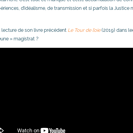
ences, d’idéalisme, de transmission et si parfois la Justice ne ti
ecture de son livre précédent
Le Tour de l’oie
(2019) dans leq
jeune » magistrat ?