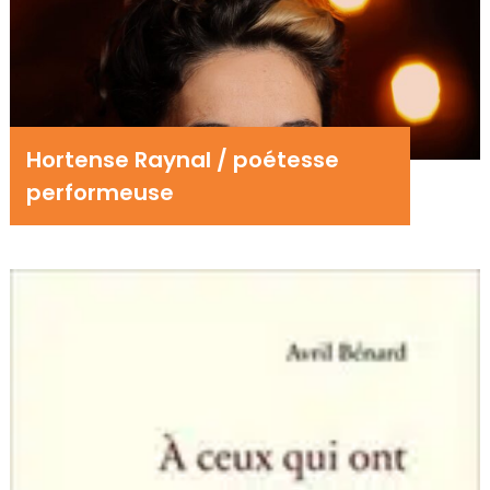
Hortense Raynal / poétesse
performeuse