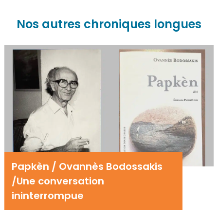
Nos autres chroniques longues
Papkèn / Ovannès Bodossakis
/Une conversation
ininterrompue