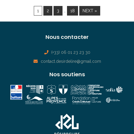
…
1
2
3
18
NEXT »
Nous contacter
(+33) 06 01 23 23 30
contact.desirdelire@gmail.com
Nos soutiens