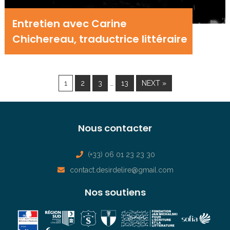
Entretien avec Carine
Chichereau, traductrice littéraire
…
1
2
3
13
NEXT »
Nous contacter
(+33) 06 01 23 23 30
contact.desirdelire@gmail.com
Nos soutiens