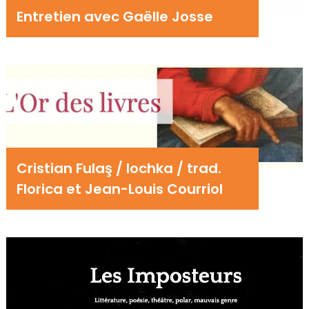
Entretien avec Gaëlle Josse
Cristian Fulaş / Iochka / trad.
Florica et Jean-Louis Courriol