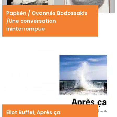
Papkèn / Ovannès Bodossakis
/Une conversation
ininterrompue
Eliot Ruffel, Après ça