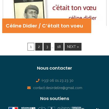
Céline Didier / C’était ton voeu
…
1
2
3
18
NEXT »
Nous contacter
(+33) 06 01 23 23 30
contact.desirdelire@gmail.com
Nos soutiens