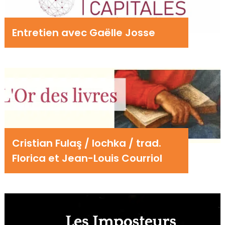
Entretien avec Gaëlle Josse
Cristian Fulaş / Iochka / trad.
Florica et Jean-Louis Courriol