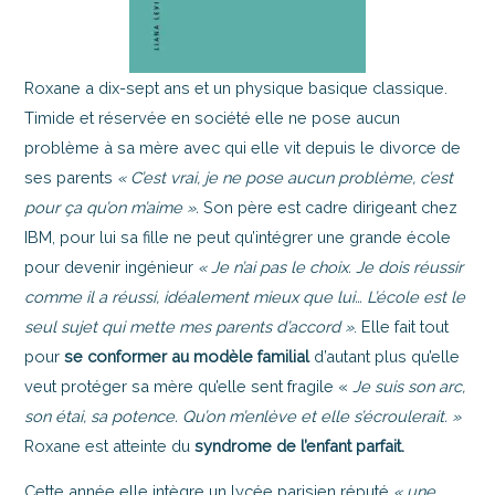
Roxane a dix-sept ans et un physique basique classique.
Timide et réservée en société elle ne pose aucun
problème à sa mère avec qui elle vit depuis le divorce de
ses parents
« C’est vrai, je ne pose aucun problème, c’est
pour ça qu’on m’aime ».
Son père est cadre dirigeant chez
IBM, pour lui sa fille ne peut qu’intégrer une grande école
pour devenir ingénieur
« Je n’ai pas le choix. Je dois réussir
comme il a réussi, idéalement mieux que lui… L’école est le
seul sujet qui mette mes parents d’accord »
. Elle fait tout
pour
se conformer au modèle familial
d’autant plus qu’elle
veut protéger sa mère qu’elle sent fragile «
Je suis son arc,
son étai, sa potence. Qu’on m’enlève et elle s’écroulerait. »
Roxane est atteinte du
syndrome de l’enfant parfait.
Cette année elle intègre un lycée parisien réputé
« une