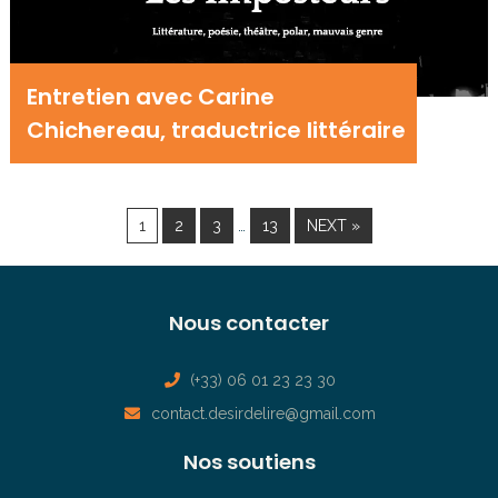
Entretien avec Carine
Chichereau, traductrice littéraire
…
1
2
3
13
NEXT »
Nous contacter
(+33) 06 01 23 23 30
contact.desirdelire@gmail.com
Nos soutiens