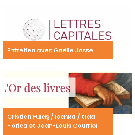
Entretien avec Gaëlle Josse
Cristian Fulaş / Iochka / trad.
Florica et Jean-Louis Courriol