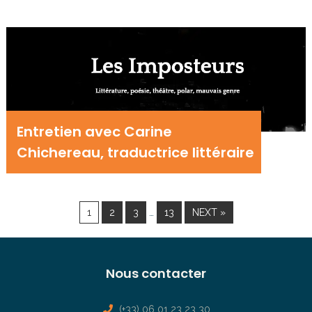
Entretien avec Carine
Chichereau, traductrice littéraire
…
1
2
3
13
NEXT »
Nous contacter
(+33) 06 01 23 23 30