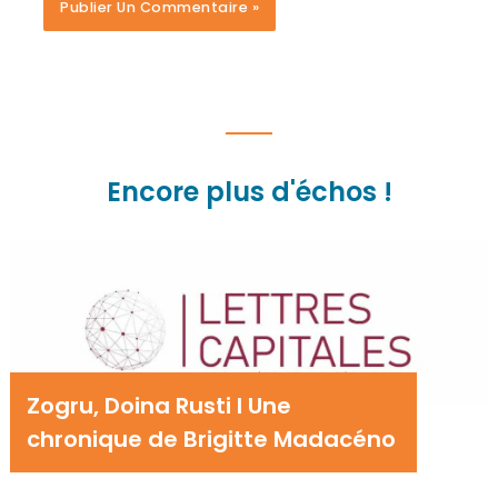
Encore plus d'échos !
Zogru, Doina Rusti I Une
chronique de Brigitte Madacéno