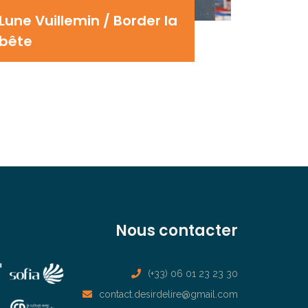
Lune Vuillemin / Border la
bête
Nous contacter
(+33) 06 01 23 23 30
contact.desirdelire@gmail.com