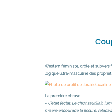
Coup
Western féministe, drôle et subversif
logique ultra-masculine des propriéta
La première phrase
« C’était l’éclat. Le chiot sautillait,
misère encourage la fissure, l’élagage ;