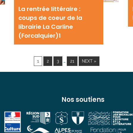
La rentrée littéraire :
coups de coeur de la
librairie La Carline
(Forcalquier)1
…
1
2
3
21
NEXT »
Nos soutiens