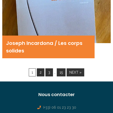
Joseph Incardona / Les corps
solides
…
1
2
3
15
NEXT »
Nous contacter
(+33) 06 01 23 23 30