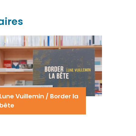
aires
Lune Vuillemin / Border la
bête