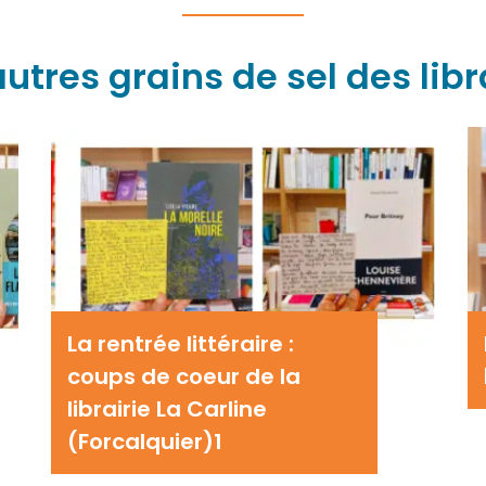
autres grains de sel des libr
La rentrée littéraire :
coups de coeur de la
librairie La Carline
(Forcalquier)1