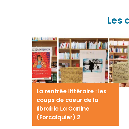
Les 
La rentrée littéraire : les
coups de coeur de la
librairie La Carline
(Forcalquier) 2