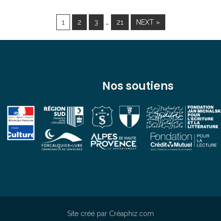
…
1
2
3
21
NEXT »
Nos soutiens
Site créé par Créaphiz.com