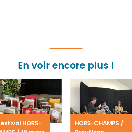
En voir encore plus !
festival HORS-
HORS-CHAMPS /
AMPS / 18 mars
Brouillons