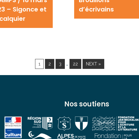
3 – Sigonce et
d’écrivains
calquier
…
1
2
3
22
NEXT »
Nos soutiens