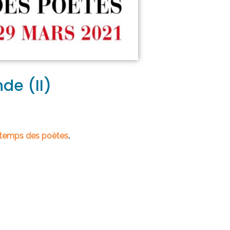
de (II)
ntemps des poètes
.