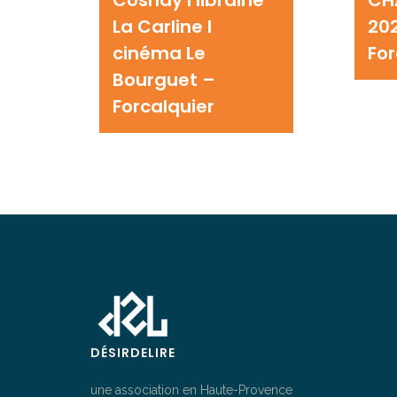
La Carline I
202
cinéma Le
For
Bourguet –
Forcalquier
DÉSIRDELIRE
une association en Haute-Provence