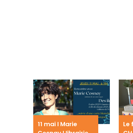
11 mai I Marie
Le 
Cosnay I librairie
CH