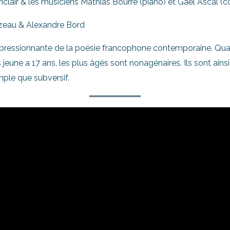
Vinclair & les musiciens Mathias Bourre (piano) et Gaël Ascal (
zeau & Alexandre Bord
é impressionnante de la poésie francophone contemporaine. Qu
s jeune a 17 ans, les plus âgés sont nonagénaires. Ils sont ains
mple que subversif.