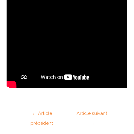
←
Article
Article suivant
précédent
→