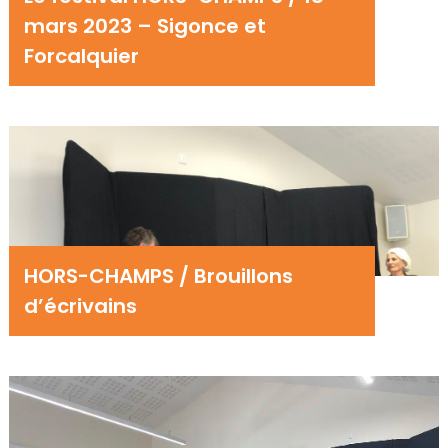
mars 2023 – Sigonce et
Forcalquier
HORS-CHAMPS / Brouillons
d’écrivains