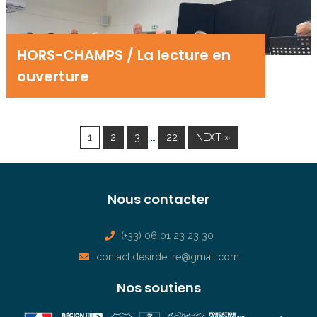
HORS-CHAMPS / La lecture en
ouverture
…
1
2
3
22
NEXT »
Nous contacter
(+33) 06 01 23 23 30
contact.desirdelire@gmail.com
Nos soutiens