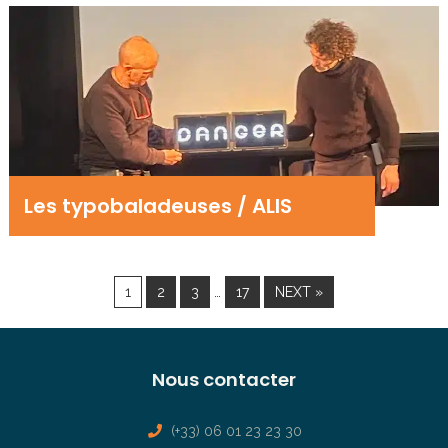
Les typobaladeuses / ALIS
…
1
2
3
17
NEXT »
Nous contacter
(+33) 06 01 23 23 30