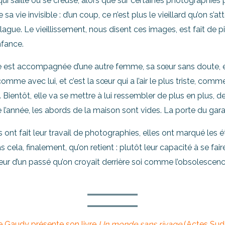
ui saille ou se creuse, alors que sur certaines photographies p
 vie invisible : d’un coup, ce n’est plus le vieillard qu’on s’att
ague. Le vieillissement, nous disent ces images, est fait de pic
nfance.
 mère est accompagnée d’une autre femme, sa sœur sans doute, e
omme avec lui, et c’est la sœur qui a l’air le plus triste, comme
 Bientôt, elle va se mettre à lui ressembler de plus en plus, dev
e l’année, les abords de la maison sont vides. La porte du gar
ont fait leur travail de photographies, elles ont marqué les é
s cela, finalement, qu’on retient : plutôt leur capacité à se 
erdeur d’un passé qu’on croyait derrière soi comme l’obsolescen
e Gaudy présente son livre
Un monde sans rivage
(Actes Sud