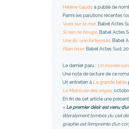
Hélène Gaudy
a publié de nombre
Parmi les parutions récentes 
Vues sur la mer,
Babel Actes S
Si rien ne bouge,
Babel Actes S
Une île, une forteresse
, Babel A
Plein hiver,
Babel Actes Sud, 20
Le dernier paru :
Un monde sans
Une note de lecture de ce rom
Un entretien à
La grande table
p
Le Matricule des anges
, octobr
En fin de cet article une présent
«
Le premier désir est venu d’u
littéralement tombés du ciel dér
graphie est l’empreinte d’un cor