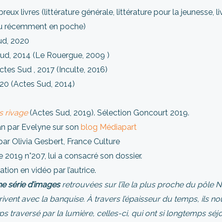
ux livres (littérature générale, littérature pour la jeunesse, liv
(ou récemment en poche)
ud, 2020
ud, 2014 (Le Rouergue, 2009 )
ctes Sud , 2017 (Inculte, 2016)
20 (Actes Sud, 2014)
 rivage
(Actes Sud, 2019). Sélection Goncourt 2019.
an par Evelyne sur son
blog Médiapart
ar Olivia Gesbert, France Culture
e 2019 n°207, lui a consacré son dossier.
ation en vidéo par l’autrice.
ne série d’images
retrouvées sur l’île la plus proche du pôle N
ivent avec la banquise. À travers l’épaisseur du temps, ils no
ps traversé par la lumière, celles-ci, qui ont si longtemps séj