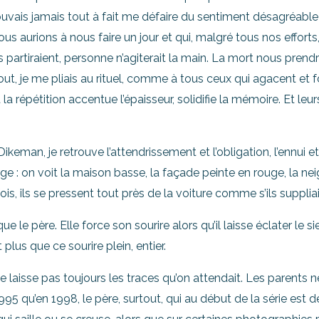
uvais jamais tout à fait me défaire du sentiment désagréable
us aurions à nous faire un jour et qui, malgré tous nos efforts
ls partiraient, personne n’agiterait la main. La mort nous prendr
ut, je me pliais au rituel, comme à tous ceux qui agacent et f
t la répétition accentue l’épaisseur, solidifie la mémoire. Et le
man, je retrouve l’attendrissement et l’obligation, l’ennui et l
rge : on voit la maison basse, la façade peinte en rouge, la nei
is, ils se pressent tout près de la voiture comme s’ils suppliai
 le père. Elle force son sourire alors qu’il laisse éclater le si
lus que ce sourire plein, entier.
ne laisse pas toujours les traces qu’on attendait. Les parents 
1995 qu’en 1998, le père, surtout, qui au début de la série es