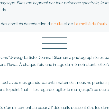
n paysage. Elles me happent par leur présence spectrale, leur
udy.
es comités de rédaction d’
Inculte
et de
La moitié du fourbi
.
g and Waving
, l’artiste Deanna Dikeman a photographié ses pa
dans l’Iowa. À chaque fois, une image du même instant : elle s’é
ituel avec mes grands-parents maternels : nous ne prenions p
s le point final — les regarder agiter la main jusqu’à ce que l
un pincement au cœur à l’idée qu’ils puissent être les dernie