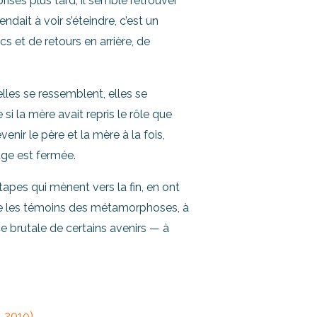
rises plus tard, il semble retrouver
endait à voir s’éteindre, c’est un
s et de retours en arrière, de
lles se ressemblent, elles se
 si la mère avait repris le rôle que
enir le père et la mère à la fois,
age est fermée.
tapes qui mènent vers la fin, en ont
faire les témoins des métamorphoses, à
ce brutale de certains avenirs — à
, 2019)