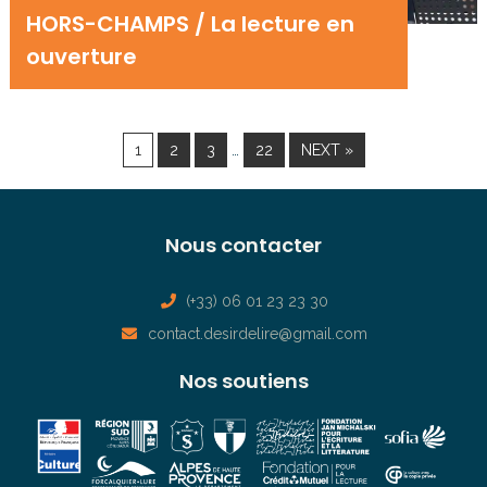
HORS-CHAMPS / La lecture en
ouverture
…
1
2
3
22
NEXT »
Nous contacter
(+33) 06 01 23 23 30
contact.desirdelire@gmail.com
Nos soutiens