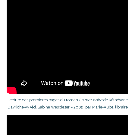
Lecture des premières pages du roman
La mer noire
de Kéthévane
Davrichewy (éd. Sabine Wespieser – 2009, par Marie-Aube, libraire