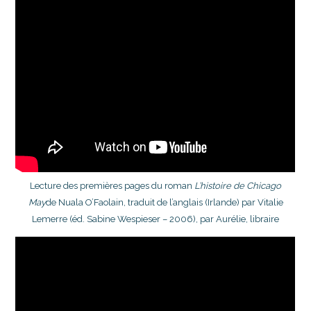
Lecture des premières pages du roman
L’histoire de Chicago
May
de Nuala O’Faolain, traduit de l’anglais (Irlande) par Vitalie
Lemerre (éd. Sabine Wespieser – 2006), par Aurélie, libraire