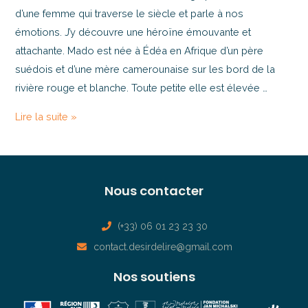
d’une femme qui traverse le siècle et parle à nos
émotions. J’y découvre une héroïne émouvante et
attachante. Mado est née à Édéa en Afrique d’un père
suédois et d’une mère camerounaise sur les bord de la
rivière rouge et blanche. Toute petite elle est élevée …
Lire la suite »
Nous contacter
(+33) 06 01 23 23 30
contact.desirdelire@gmail.com
Nos soutiens