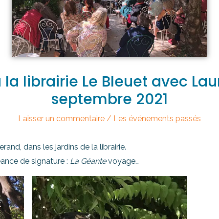
à la librairie Le Bleuet avec La
septembre 2021
Laisser un commentaire
/
Les événements passés
and, dans les jardins de la librairie.
ance de signature :
La Géante
voyage…