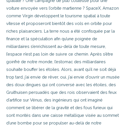
spatiale ? Une campagne de pub coûteuse pour une
voiture envoyée vers l’orbite martienne ? SpaceX, Amazon
comme Virgin développent le tourisme spatial à toute
vitesse et proposeront bientôt des vols en orbite pour
riches plaisanciers. La terre nous a été confisquée par la
finance et la spéculation afin qu’une poignée de
milliardaires s’enrichissent au-delà de toute mesure,
l’espace n’est pas loin de suivre ce chemin. Après s’être
goinfré de notre monde, l’estomac des milliardaires
souhaite bouffer les étoiles. Alors, avant qu’il ne soit déjà
trop tard, j’ai envie de rêver, oui, j’ai envie d’ouvrir un musée
des doux dingues qui ont conversé avec les étoiles, des
Gruithuisen persuadés que des rois observaient des feux
d’artifice sur Vénus, des ingénieurs qui ont imaginé
comment se libérer de la gravité et des fous furieux qui
sont montés dans une caisse métallique visée au sommet
d’une bombe pour se propulser au-delà de notre