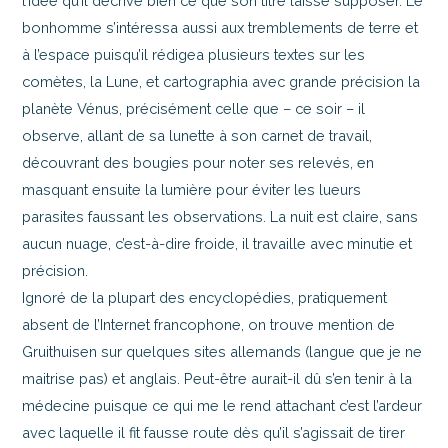
l’idée qu’il décrive bien ce que son titre laisse supposer. Le
bonhomme s’intéressa aussi aux tremblements de terre et
à l’espace puisqu’il rédigea plusieurs textes sur les
comètes, la Lune, et cartographia avec grande précision la
planète Vénus, précisément celle que – ce soir – il
observe, allant de sa lunette à son carnet de travail,
découvrant des bougies pour noter ses relevés, en
masquant ensuite la lumière pour éviter les lueurs
parasites faussant les observations. La nuit est claire, sans
aucun nuage, c’est-à-dire froide, il travaille avec minutie et
précision.
Ignoré de la plupart des encyclopédies, pratiquement
absent de l’Internet francophone, on trouve mention de
Gruithuisen sur quelques sites allemands (langue que je ne
maitrise pas) et anglais. Peut-être aurait-il dû s’en tenir à la
médecine puisque ce qui me le rend attachant c’est l’ardeur
avec laquelle il fit fausse route dès qu’il s’agissait de tirer