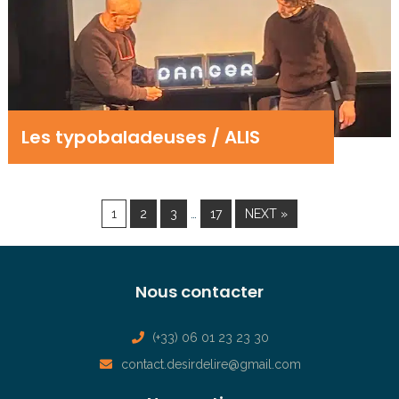
Les typobaladeuses / ALIS
…
1
2
3
17
NEXT »
Nous contacter
(+33) 06 01 23 23 30
contact.desirdelire@gmail.com