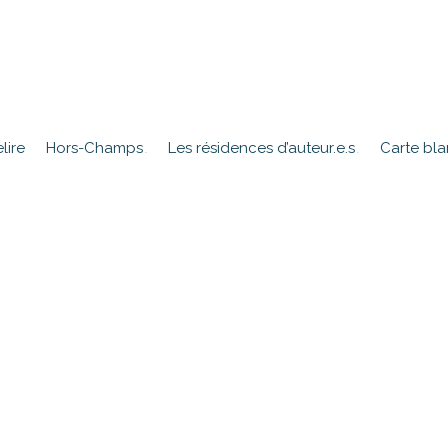
lire
Hors-Champs
Les résidences d’auteur.e.s
Carte bl